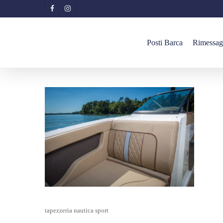
Skip
facebook
instagram
to
main
Posti Barca
Rimessag
content
tapezzeria nautica sport