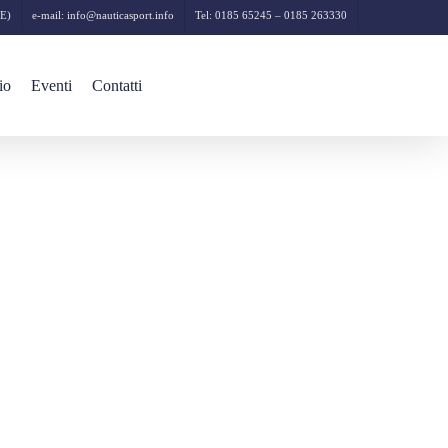
GE)
e-mail:
info@nauticasport.info
Tel: 0185 65245 – 0185 263330
io
Eventi
Contatti