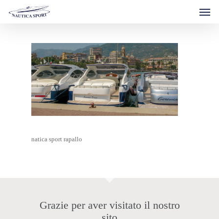
Men
Skip
to
main
content
natica sport rapallo
Grazie per aver visitato il nostro
sito